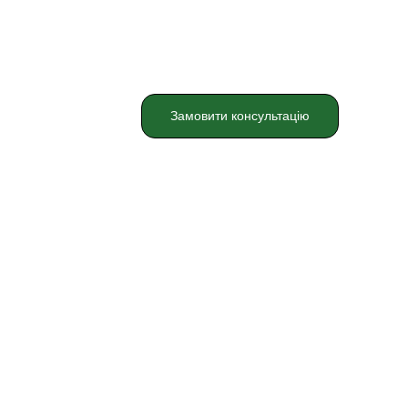
8(093)012-52-46 
Замовити консультацію
України (ДКГФУ)