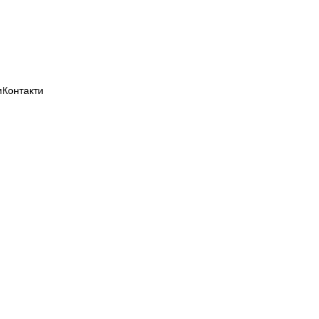
+3
и
Контакти
ографо-геодезичний фонд 