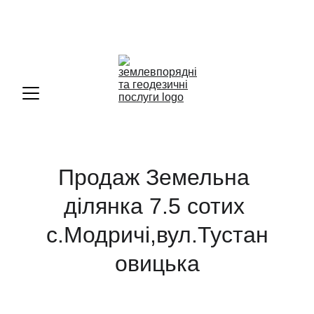
+38(093)012-
52-46 
Продаж Земельна 
ділянка 7.5 сотих 
с.Модричі,вул.Тустан
овицька